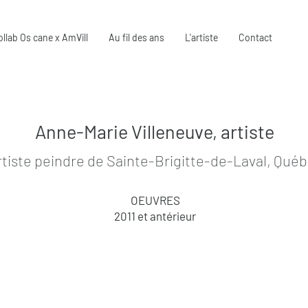
ollab Os cane x AmVill
Au fil des ans
L'artiste
Contact
Anne-Marie Villeneuve, artiste
rtiste peindre de Sainte-Brigitte-de-Laval, Qué
OEUVRES
2011 et antérieur