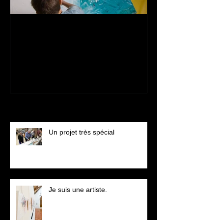
Peindre en famille, une
Une création e
expérience unique!
évolution
Recent Posts
Un projet très spécial
Je suis une artiste.