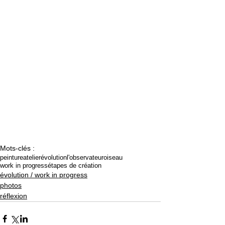
Mots-clés :
peinture
atelier
évolution
l'observateur
oiseau
work in progress
étapes de création
évolution / work in progress
photos
réflexion